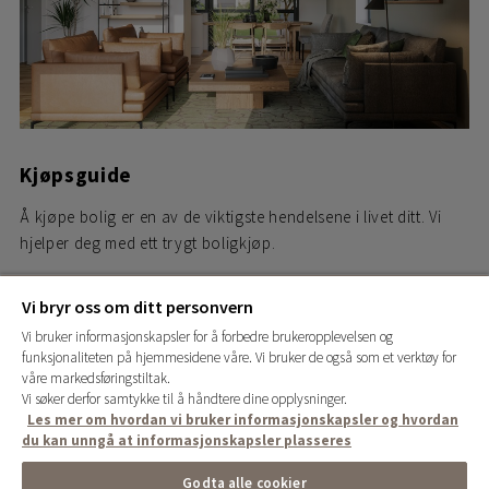
Kjøpsguide
Å kjøpe bolig er en av de viktigste hendelsene i livet ditt. Vi
hjelper deg med ett trygt boligkjøp.
Vi bryr oss om ditt personvern
Vi bruker informasjonskapsler for å forbedre brukeropplevelsen og
funksjonaliteten på hjemmesidene våre. Vi bruker de også som et verktøy for
våre markedsføringstiltak.
Vi søker derfor samtykke til å håndtere dine opplysninger.
Les mer om hvordan vi bruker informasjonskapsler og hvordan
du kan unngå at informasjonskapsler plasseres
Godta alle cookier