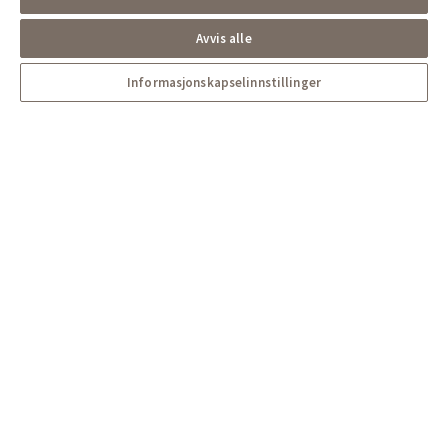
Avvis alle
Informasjonskapselinnstillinger
Om Peab Bolig
Peab Bolig er prosjektutvikleren og byggherren i Peab. Vi er
en moderne og fremtidsrettet utbygger med solid erfaring
innen eiendomsutvikling.